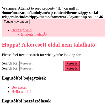
Warning
: Attempt to read property "ID" on null in
/home/mrazacom/tanfolyam/wp-content/themes/zippy-social-
triggers/includes/zippy-theme-framework/layout.php
on line
46
Toggle navigation
BelÃ©pÃ©s
Elfelejtett jelszÃ³
Hoppá! A keresett oldal nem található!
Please feel free to search for what you're looking for:
Search for:
Search for:
Legutóbbi bejegyzések
Bevezetés
Hello world!
Legutóbbi hozzászólások