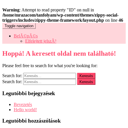
Warning
: Attempt to read property "ID" on null in
/home/mrazacom/tanfolyam/wp-content/themes/zippy-social-
triggers/includes/zippy-theme-framework/layout.php
on line
46
Toggle navigation
BelÃ©pÃ©s
Elfelejtett jelszÃ³
Hoppá! A keresett oldal nem található!
Please feel free to search for what you're looking for:
Search for:
Search for:
Legutóbbi bejegyzések
Bevezetés
Hello world!
Legutóbbi hozzászólások