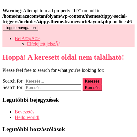
Warning
: Attempt to read property "ID" on null in
/home/mrazacom/tanfolyam/wp-content/themes/zippy-social-
triggers/includes/zippy-theme-framework/layout.php
on line
46
Toggle navigation
BelÃ©pÃ©s
Elfelejtett jelszÃ³
Hoppá! A keresett oldal nem található!
Please feel free to search for what you're looking for:
Search for:
Search for:
Legutóbbi bejegyzések
Bevezetés
Hello world!
Legutóbbi hozzászólások