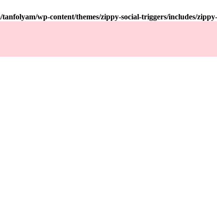
tanfolyam/wp-content/themes/zippy-social-triggers/includes/zipp