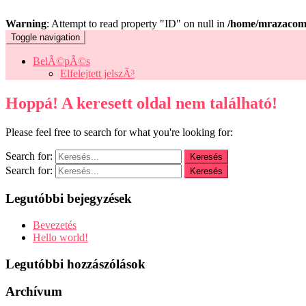
Warning
: Attempt to read property "ID" on null in
/home/mrazacom/
Toggle navigation
BelÃ©pÃ©s
Elfelejtett jelszÃ³
Hoppá! A keresett oldal nem található!
Please feel free to search for what you're looking for:
Search for:
Search for:
Legutóbbi bejegyzések
Bevezetés
Hello world!
Legutóbbi hozzászólások
Archívum