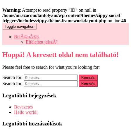
Warning
: Attempt to read property "ID" on null in
/home/mrazacom/tanfolyam/wp-content/themes/zippy-social-
triggers/includes/zippy-theme-framework/layout.php
on line
46
Toggle navigation
BelÃ©pÃ©s
Elfelejtett jelszÃ³
Hoppá! A keresett oldal nem található!
Please feel free to search for what you're looking for:
Search for:
Search for:
Legutóbbi bejegyzések
Bevezetés
Hello world!
Legutóbbi hozzászólások