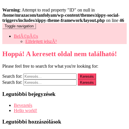
Warning
: Attempt to read property "ID" on null in
/home/mrazacom/tanfolyam/wp-content/themes/zippy-social-
triggers/includes/zippy-theme-framework/layout.php
on line
46
Toggle navigation
BelÃ©pÃ©s
Elfelejtett jelszÃ³
Hoppá! A keresett oldal nem található!
Please feel free to search for what you're looking for:
Search for:
Search for:
Legutóbbi bejegyzések
Bevezetés
Hello world!
Legutóbbi hozzászólások