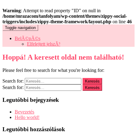
Warning
: Attempt to read property "ID" on null in
/home/mrazacom/tanfolyam/wp-content/themes/zippy-social-
triggers/includes/zippy-theme-framework/layout.php
on line
46
Toggle navigation
BelÃ©pÃ©s
Elfelejtett jelszÃ³
Hoppá! A keresett oldal nem található!
Please feel free to search for what you're looking for:
Search for:
Search for:
Legutóbbi bejegyzések
Bevezetés
Hello world!
Legutóbbi hozzászólások