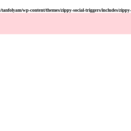
tanfolyam/wp-content/themes/zippy-social-triggers/includes/zipp