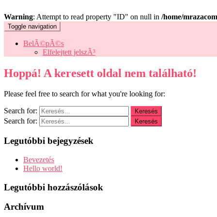
Warning
: Attempt to read property "ID" on null in
/home/mrazacom/
Toggle navigation
BelÃ©pÃ©s
Elfelejtett jelszÃ³
Hoppá! A keresett oldal nem található!
Please feel free to search for what you're looking for:
Search for:
Search for:
Legutóbbi bejegyzések
Bevezetés
Hello world!
Legutóbbi hozzászólások
Archívum