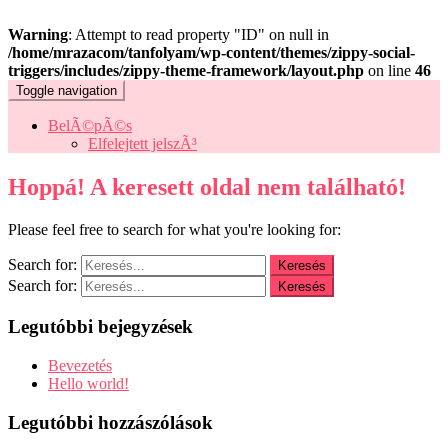
Warning
: Attempt to read property "ID" on null in
/home/mrazacom/tanfolyam/wp-content/themes/zippy-social-
triggers/includes/zippy-theme-framework/layout.php
on line
46
Toggle navigation
BelÃ©pÃ©s
Elfelejtett jelszÃ³
Hoppá! A keresett oldal nem található!
Please feel free to search for what you're looking for:
Search for:
Search for:
Legutóbbi bejegyzések
Bevezetés
Hello world!
Legutóbbi hozzászólások