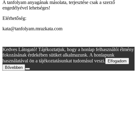
A tanfolyam anyagának másolata, terjesztése csak a szerző
engedélyével lehetséges!
Elérhetőség:
kata@tanfolyam.mrazkata.com
Kedves Látogató! Tájékoztatjuk, hogy a honlap felhasználói élmény
fokozásának érdekében sütiket alkalmazunk. A honlapunk
használatával ön a tájékoztatásunkat tudomásul veszi.
Elfogadom
Bővebben