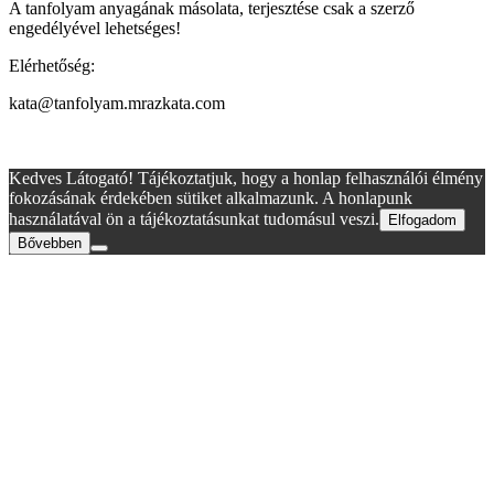
A tanfolyam anyagának másolata, terjesztése csak a szerző
engedélyével lehetséges!
Elérhetőség:
kata@tanfolyam.mrazkata.com
Kedves Látogató! Tájékoztatjuk, hogy a honlap felhasználói élmény
fokozásának érdekében sütiket alkalmazunk. A honlapunk
használatával ön a tájékoztatásunkat tudomásul veszi.
Elfogadom
Bővebben