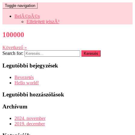
Toggle navigation
BelÃ©pÃ©s
Elfelejtett jelszÃ³
100000
Következő »
Search for:
Legutóbbi bejegyzések
Bevezetés
Hello world!
Legutóbbi hozzászólások
Archívum
2024. november
2019. december