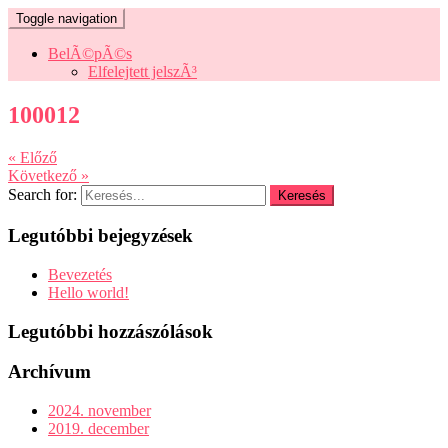
Toggle navigation
BelÃ©pÃ©s
Elfelejtett jelszÃ³
100012
« Előző
Következő »
Search for:
Legutóbbi bejegyzések
Bevezetés
Hello world!
Legutóbbi hozzászólások
Archívum
2024. november
2019. december