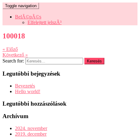
Toggle navigation
BelÃ©pÃ©s
Elfelejtett jelszÃ³
100018
« Előző
Következő »
Search for:
Legutóbbi bejegyzések
Bevezetés
Hello world!
Legutóbbi hozzászólások
Archívum
2024. november
2019. december