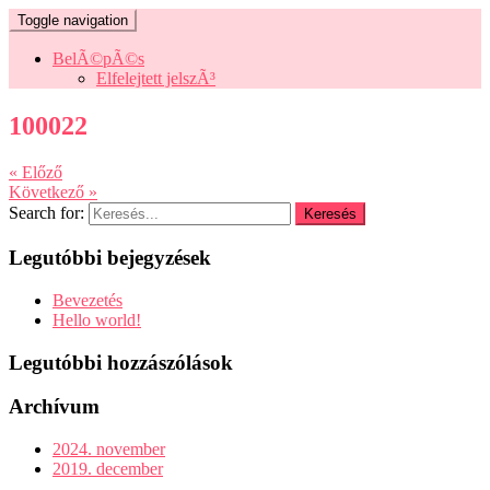
Toggle navigation
BelÃ©pÃ©s
Elfelejtett jelszÃ³
100022
« Előző
Következő »
Search for:
Legutóbbi bejegyzések
Bevezetés
Hello world!
Legutóbbi hozzászólások
Archívum
2024. november
2019. december