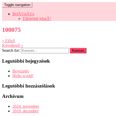
Toggle navigation
BelÃ©pÃ©s
Elfelejtett jelszÃ³
100075
« Előző
Következő »
Search for:
Legutóbbi bejegyzések
Bevezetés
Hello world!
Legutóbbi hozzászólások
Archívum
2024. november
2019. december