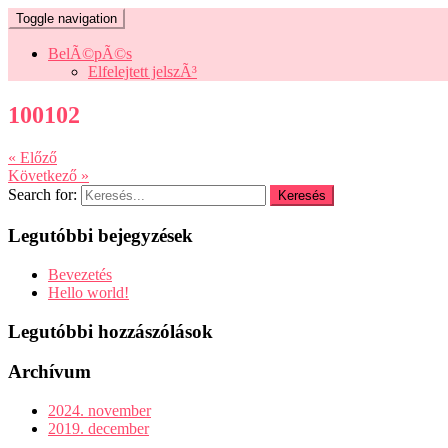
Toggle navigation
BelÃ©pÃ©s
Elfelejtett jelszÃ³
100102
« Előző
Következő »
Search for:
Legutóbbi bejegyzések
Bevezetés
Hello world!
Legutóbbi hozzászólások
Archívum
2024. november
2019. december