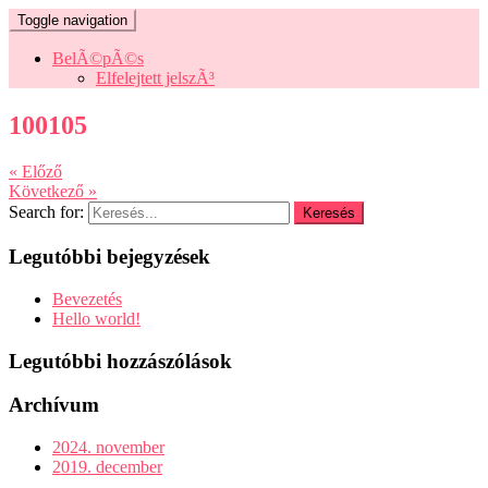
Toggle navigation
BelÃ©pÃ©s
Elfelejtett jelszÃ³
100105
« Előző
Következő »
Search for:
Legutóbbi bejegyzések
Bevezetés
Hello world!
Legutóbbi hozzászólások
Archívum
2024. november
2019. december