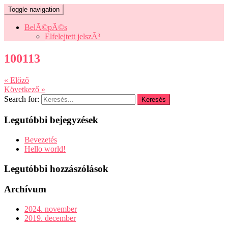
Toggle navigation
BelÃ©pÃ©s
Elfelejtett jelszÃ³
100113
« Előző
Következő »
Search for:
Legutóbbi bejegyzések
Bevezetés
Hello world!
Legutóbbi hozzászólások
Archívum
2024. november
2019. december