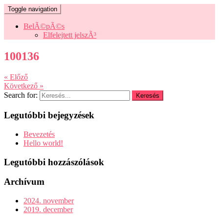
Toggle navigation
BelÃ©pÃ©s
Elfelejtett jelszÃ³
100136
« Előző
Következő »
Search for:
Legutóbbi bejegyzések
Bevezetés
Hello world!
Legutóbbi hozzászólások
Archívum
2024. november
2019. december