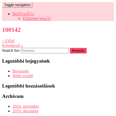
Toggle navigation
BelÃ©pÃ©s
Elfelejtett jelszÃ³
100142
« Előző
Következő »
Search for:
Legutóbbi bejegyzések
Bevezetés
Hello world!
Legutóbbi hozzászólások
Archívum
2024. november
2019. december