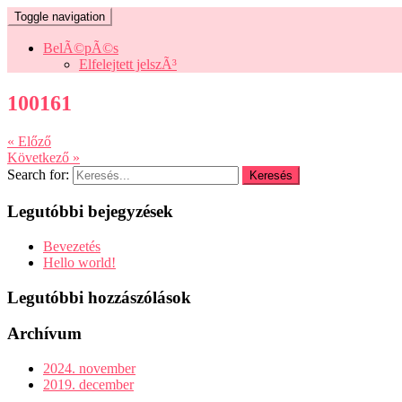
Toggle navigation
BelÃ©pÃ©s
Elfelejtett jelszÃ³
100161
« Előző
Következő »
Search for:
Legutóbbi bejegyzések
Bevezetés
Hello world!
Legutóbbi hozzászólások
Archívum
2024. november
2019. december