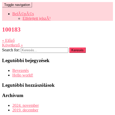
Toggle navigation
BelÃ©pÃ©s
Elfelejtett jelszÃ³
100183
« Előző
Következő »
Search for:
Legutóbbi bejegyzések
Bevezetés
Hello world!
Legutóbbi hozzászólások
Archívum
2024. november
2019. december