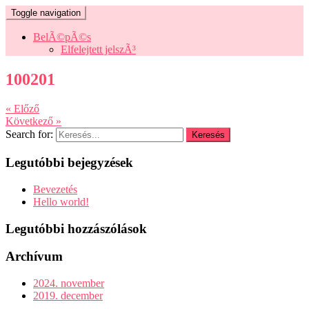
Toggle navigation
BelÃ©pÃ©s
Elfelejtett jelszÃ³
100201
« Előző
Következő »
Search for:
Legutóbbi bejegyzések
Bevezetés
Hello world!
Legutóbbi hozzászólások
Archívum
2024. november
2019. december