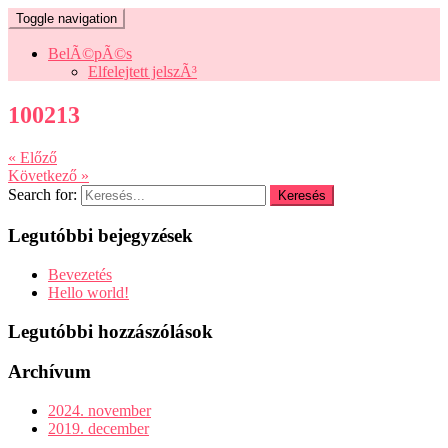
Toggle navigation
BelÃ©pÃ©s
Elfelejtett jelszÃ³
100213
« Előző
Következő »
Search for:
Legutóbbi bejegyzések
Bevezetés
Hello world!
Legutóbbi hozzászólások
Archívum
2024. november
2019. december