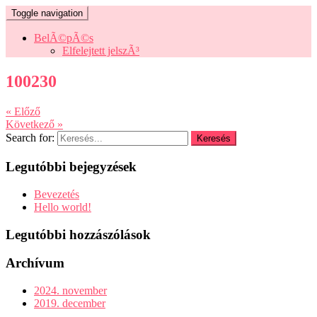
Toggle navigation
BelÃ©pÃ©s
Elfelejtett jelszÃ³
100230
« Előző
Következő »
Search for:
Legutóbbi bejegyzések
Bevezetés
Hello world!
Legutóbbi hozzászólások
Archívum
2024. november
2019. december