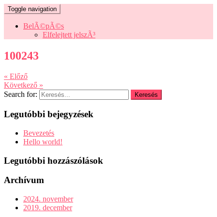
Toggle navigation
BelÃ©pÃ©s
Elfelejtett jelszÃ³
100243
« Előző
Következő »
Search for:
Legutóbbi bejegyzések
Bevezetés
Hello world!
Legutóbbi hozzászólások
Archívum
2024. november
2019. december