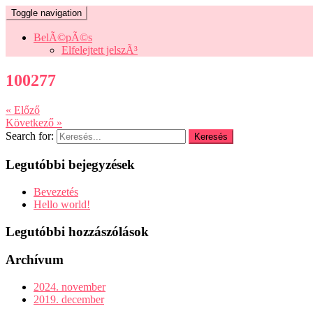
Toggle navigation
BelÃ©pÃ©s
Elfelejtett jelszÃ³
100277
« Előző
Következő »
Search for:
Legutóbbi bejegyzések
Bevezetés
Hello world!
Legutóbbi hozzászólások
Archívum
2024. november
2019. december