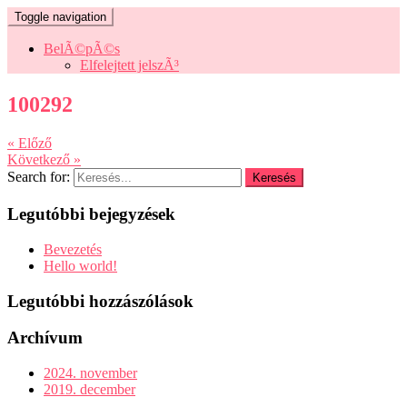
Toggle navigation
BelÃ©pÃ©s
Elfelejtett jelszÃ³
100292
« Előző
Következő »
Search for:
Legutóbbi bejegyzések
Bevezetés
Hello world!
Legutóbbi hozzászólások
Archívum
2024. november
2019. december