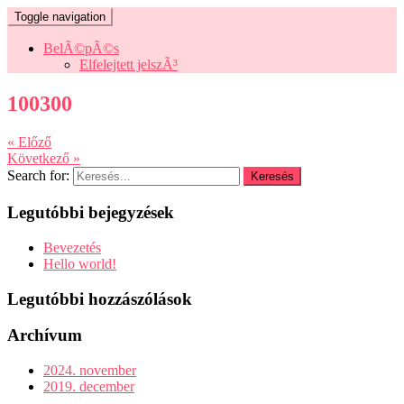
Toggle navigation
BelÃ©pÃ©s
Elfelejtett jelszÃ³
100300
« Előző
Következő »
Search for:
Legutóbbi bejegyzések
Bevezetés
Hello world!
Legutóbbi hozzászólások
Archívum
2024. november
2019. december