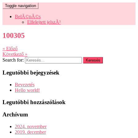
Toggle navigation
BelÃ©pÃ©s
Elfelejtett jelszÃ³
100305
« Előző
Következő »
Search for:
Legutóbbi bejegyzések
Bevezetés
Hello world!
Legutóbbi hozzászólások
Archívum
2024. november
2019. december