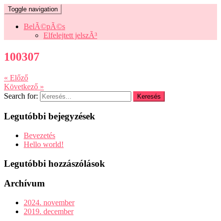
Toggle navigation
BelÃ©pÃ©s
Elfelejtett jelszÃ³
100307
« Előző
Következő »
Search for:
Legutóbbi bejegyzések
Bevezetés
Hello world!
Legutóbbi hozzászólások
Archívum
2024. november
2019. december