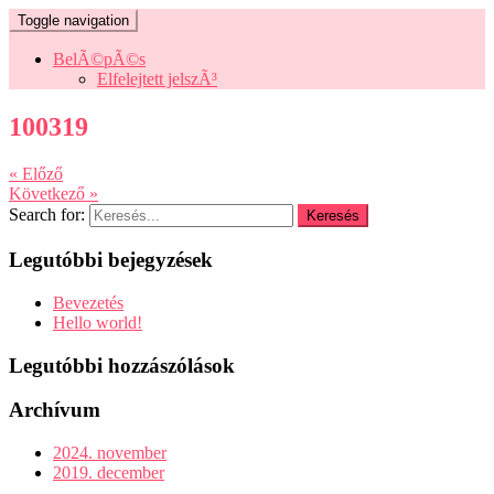
Toggle navigation
BelÃ©pÃ©s
Elfelejtett jelszÃ³
100319
« Előző
Következő »
Search for:
Legutóbbi bejegyzések
Bevezetés
Hello world!
Legutóbbi hozzászólások
Archívum
2024. november
2019. december