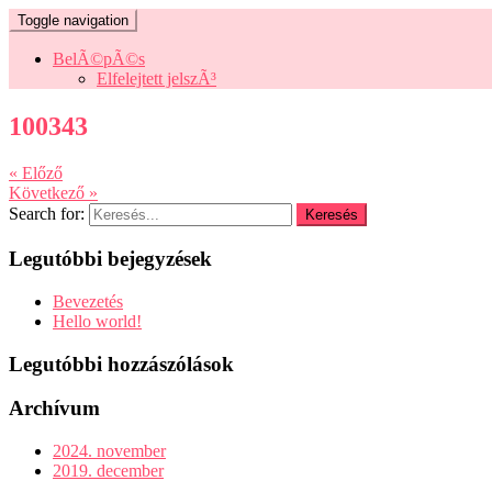
Toggle navigation
BelÃ©pÃ©s
Elfelejtett jelszÃ³
100343
« Előző
Következő »
Search for:
Legutóbbi bejegyzések
Bevezetés
Hello world!
Legutóbbi hozzászólások
Archívum
2024. november
2019. december