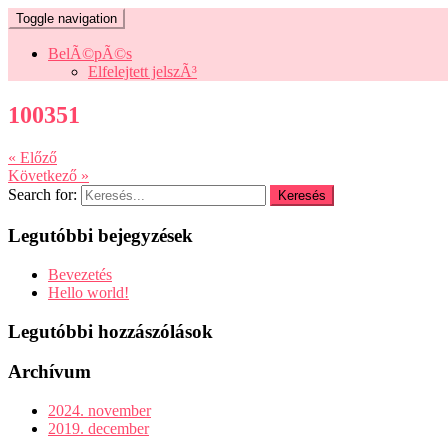
Toggle navigation
BelÃ©pÃ©s
Elfelejtett jelszÃ³
100351
« Előző
Következő »
Search for:
Legutóbbi bejegyzések
Bevezetés
Hello world!
Legutóbbi hozzászólások
Archívum
2024. november
2019. december