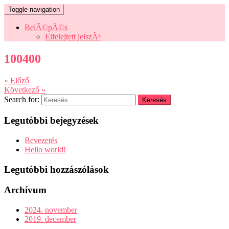
Toggle navigation
BelÃ©pÃ©s
Elfelejtett jelszÃ³
100400
« Előző
Következő »
Search for:
Legutóbbi bejegyzések
Bevezetés
Hello world!
Legutóbbi hozzászólások
Archívum
2024. november
2019. december