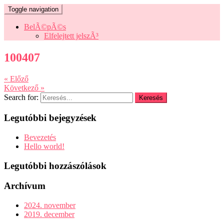
Toggle navigation
BelÃ©pÃ©s
Elfelejtett jelszÃ³
100407
« Előző
Következő »
Search for:
Legutóbbi bejegyzések
Bevezetés
Hello world!
Legutóbbi hozzászólások
Archívum
2024. november
2019. december