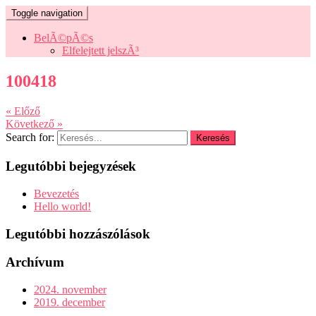
Toggle navigation
BelÃ©pÃ©s
Elfelejtett jelszÃ³
100418
« Előző
Következő »
Search for:
Legutóbbi bejegyzések
Bevezetés
Hello world!
Legutóbbi hozzászólások
Archívum
2024. november
2019. december