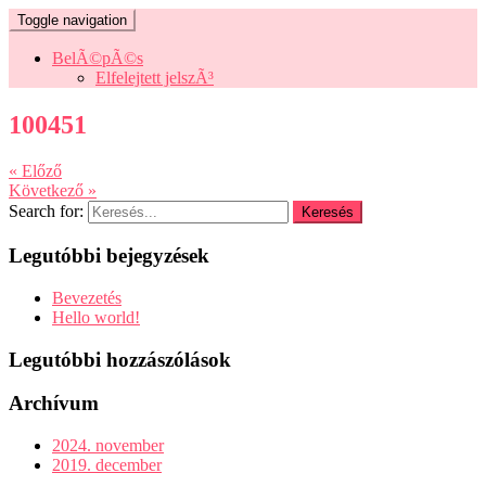
Toggle navigation
BelÃ©pÃ©s
Elfelejtett jelszÃ³
100451
« Előző
Következő »
Search for:
Legutóbbi bejegyzések
Bevezetés
Hello world!
Legutóbbi hozzászólások
Archívum
2024. november
2019. december