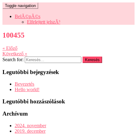
Toggle navigation
BelÃ©pÃ©s
Elfelejtett jelszÃ³
100455
« Előző
Következő »
Search for:
Legutóbbi bejegyzések
Bevezetés
Hello world!
Legutóbbi hozzászólások
Archívum
2024. november
2019. december