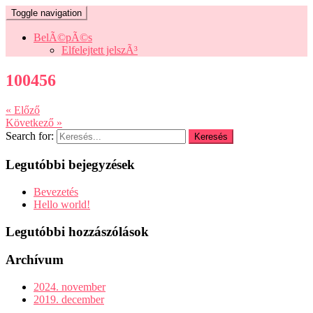
Toggle navigation
BelÃ©pÃ©s
Elfelejtett jelszÃ³
100456
« Előző
Következő »
Search for:
Legutóbbi bejegyzések
Bevezetés
Hello world!
Legutóbbi hozzászólások
Archívum
2024. november
2019. december