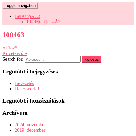
Toggle navigation
BelÃ©pÃ©s
Elfelejtett jelszÃ³
100463
« Előző
Következő »
Search for:
Legutóbbi bejegyzések
Bevezetés
Hello world!
Legutóbbi hozzászólások
Archívum
2024. november
2019. december