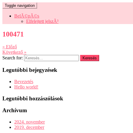
Toggle navigation
BelÃ©pÃ©s
Elfelejtett jelszÃ³
100471
« Előző
Következő »
Search for:
Legutóbbi bejegyzések
Bevezetés
Hello world!
Legutóbbi hozzászólások
Archívum
2024. november
2019. december