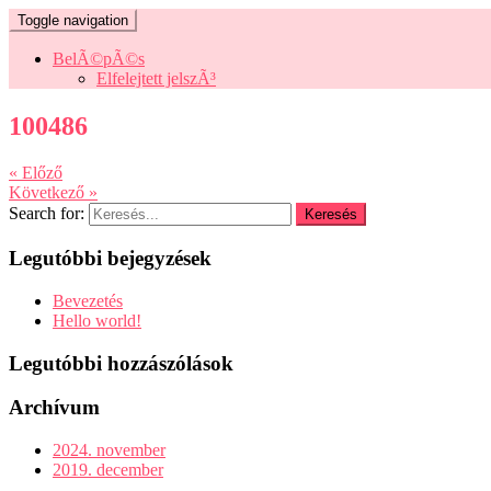
Toggle navigation
BelÃ©pÃ©s
Elfelejtett jelszÃ³
100486
« Előző
Következő »
Search for:
Legutóbbi bejegyzések
Bevezetés
Hello world!
Legutóbbi hozzászólások
Archívum
2024. november
2019. december