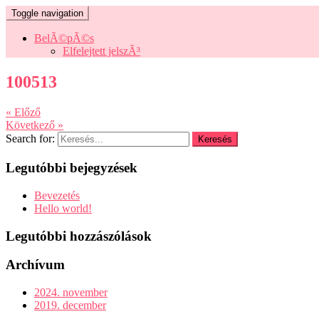
Toggle navigation
BelÃ©pÃ©s
Elfelejtett jelszÃ³
100513
« Előző
Következő »
Search for:
Legutóbbi bejegyzések
Bevezetés
Hello world!
Legutóbbi hozzászólások
Archívum
2024. november
2019. december