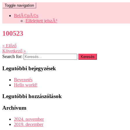
Toggle navigation
BelÃ©pÃ©s
Elfelejtett jelszÃ³
100523
« Előző
Következő »
Search for:
Legutóbbi bejegyzések
Bevezetés
Hello world!
Legutóbbi hozzászólások
Archívum
2024. november
2019. december