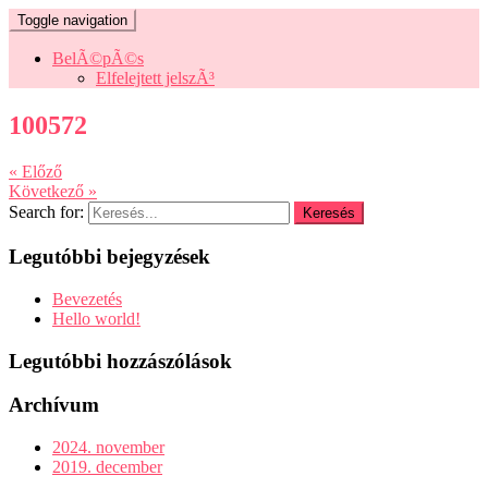
Toggle navigation
BelÃ©pÃ©s
Elfelejtett jelszÃ³
100572
« Előző
Következő »
Search for:
Legutóbbi bejegyzések
Bevezetés
Hello world!
Legutóbbi hozzászólások
Archívum
2024. november
2019. december