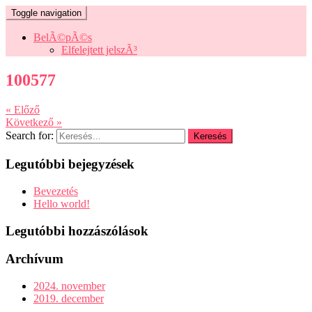
Toggle navigation
BelÃ©pÃ©s
Elfelejtett jelszÃ³
100577
« Előző
Következő »
Search for:
Legutóbbi bejegyzések
Bevezetés
Hello world!
Legutóbbi hozzászólások
Archívum
2024. november
2019. december