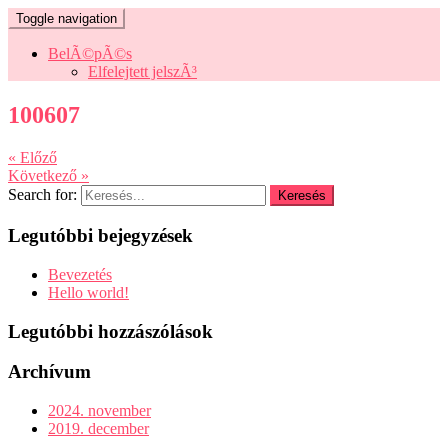
Toggle navigation
BelÃ©pÃ©s
Elfelejtett jelszÃ³
100607
« Előző
Következő »
Search for:
Legutóbbi bejegyzések
Bevezetés
Hello world!
Legutóbbi hozzászólások
Archívum
2024. november
2019. december