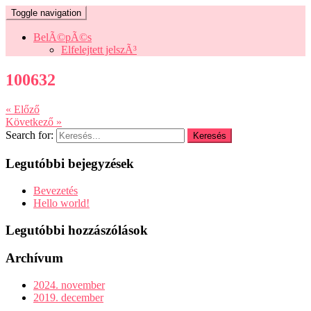
Toggle navigation
BelÃ©pÃ©s
Elfelejtett jelszÃ³
100632
« Előző
Következő »
Search for:
Legutóbbi bejegyzések
Bevezetés
Hello world!
Legutóbbi hozzászólások
Archívum
2024. november
2019. december